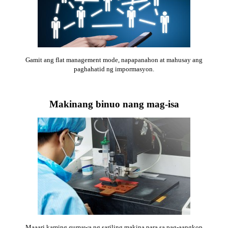
Gamit ang flat management mode, napapanahon at mahusay ang
paghahatid ng impormasyon.
Makinang binuo nang mag-isa
Maaari kaming gumawa ng sariling makina para sa pag-aangkop