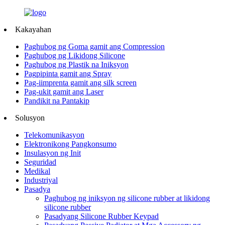
Kakayahan
Paghubog ng Goma gamit ang Compression
Paghubog ng Likidong Silicone
Paghubog ng Plastik na Iniksyon
Pagpipinta gamit ang Spray
Pag-iimprenta gamit ang silk screen
Pag-ukit gamit ang Laser
Pandikit na Pantakip
Solusyon
Telekomunikasyon
Elektronikong Pangkonsumo
Insulasyon ng Init
Seguridad
Medikal
Industriyal
Pasadya
Paghubog ng iniksyon ng silicone rubber at likidong
silicone rubber
Pasadyang Silicone Rubber Keypad