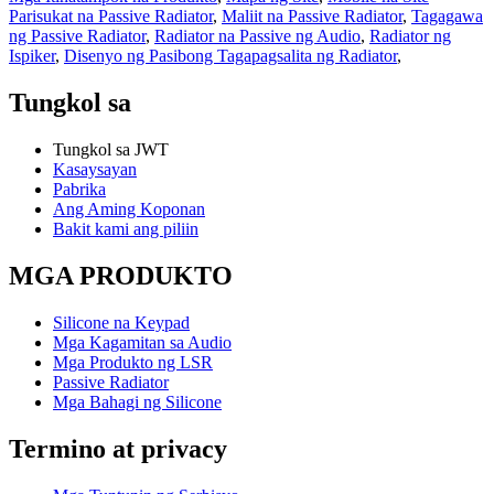
Parisukat na Passive Radiator
,
Maliit na Passive Radiator
,
Tagagawa
ng Passive Radiator
,
Radiator na Passive ng Audio
,
Radiator ng
Ispiker
,
Disenyo ng Pasibong Tagapagsalita ng Radiator
,
Tungkol sa
Tungkol sa JWT
Kasaysayan
Pabrika
Ang Aming Koponan
Bakit kami ang piliin
MGA PRODUKTO
Silicone na Keypad
Mga Kagamitan sa Audio
Mga Produkto ng LSR
Passive Radiator
Mga Bahagi ng Silicone
Termino at privacy