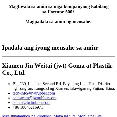
Magtiwala sa amin sa mga kompanyang kabilang
sa Fortune 500?
Magpadala sa amin ng mensahe!
Ipadala ang iyong mensahe sa amin:
Xiamen Jin Weitai (jwt) Goma at Plastik
Co., Ltd.
Blg.#39, Lianmei Second Rd, Bayan ng Lian Hua, Distrito
ng Tong' an, Lungsod ng Xiamen, lalawigan ng Fujian, Tsina.
tech-info@jwtrubber.com
oem-team@jwtrubber.com
admin@jwtrubber.com
+86 18046216971
Mga Itinatampok na Produkto
,
Mapa ng Site
,
Mobile na Site