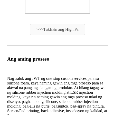
>>>Tuklasin ang Higit Pa
Ang aming proseso
Nag-aalok ang JWT ng one-stop custom services para sa
silicone foam, kaya naming gawin ang mga proseso para sa
aktwal na pangangailangan ng produkto. At bilang tagagawa
ng silicone rubber injection molding at LSR injection
molding, kaya rin naming gawin ang mga proseso tulad ng
disenyo, paghahalo ng silicone, silicone rubber injection
molding, pag-alis ng burrs, pagsuntok, pag-spray ng pintura,
Screen/Pad printing, back adhesive, inspeksyon ng kalidad, at