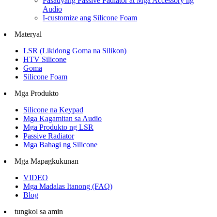
Pasadyang Passive Padiator at Mga Accessory ng
Audio
I-customize ang Silicone Foam
Materyal
LSR (Likidong Goma na Silikon)
HTV Silicone
Goma
Silicone Foam
Mga Produkto
Silicone na Keypad
Mga Kagamitan sa Audio
Mga Produkto ng LSR
Passive Radiator
Mga Bahagi ng Silicone
Mga Mapagkukunan
VIDEO
Mga Madalas Itanong (FAQ)
Blog
tungkol sa amin