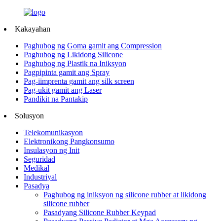
Kakayahan
Paghubog ng Goma gamit ang Compression
Paghubog ng Likidong Silicone
Paghubog ng Plastik na Iniksyon
Pagpipinta gamit ang Spray
Pag-iimprenta gamit ang silk screen
Pag-ukit gamit ang Laser
Pandikit na Pantakip
Solusyon
Telekomunikasyon
Elektronikong Pangkonsumo
Insulasyon ng Init
Seguridad
Medikal
Industriyal
Pasadya
Paghubog ng iniksyon ng silicone rubber at likidong
silicone rubber
Pasadyang Silicone Rubber Keypad