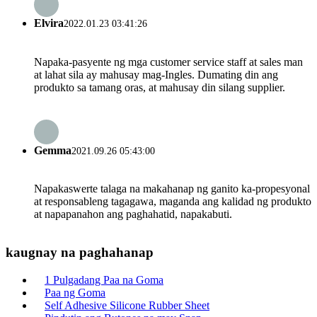
Elvira
2022.01.23 03:41:26
Napaka-pasyente ng mga customer service staff at sales man
at lahat sila ay mahusay mag-Ingles. Dumating din ang
produkto sa tamang oras, at mahusay din silang supplier.
Gemma
2021.09.26 05:43:00
Napakaswerte talaga na makahanap ng ganito ka-propesyonal
at responsableng tagagawa, maganda ang kalidad ng produkto
at napapanahon ang paghahatid, napakabuti.
kaugnay na paghahanap
1 Pulgadang Paa na Goma
Paa ng Goma
Self Adhesive Silicone Rubber Sheet