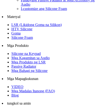
Pasadyang Passive Padiator at Mga Accessory ng
Audio
I-customize ang Silicone Foam
Materyal
LSR (Likidong Goma na Silikon)
HTV Silicone
Goma
Silicone Foam
Mga Produkto
Silicone na Keypad
Mga Kagamitan sa Audio
Mga Produkto ng LSR
Passive Radiator
Mga Bahagi ng Silicone
Mga Mapagkukunan
VIDEO
Mga Madalas Itanong (FAQ)
Blog
tungkol sa amin