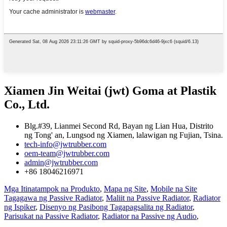
Xiamen Jin Weitai (jwt) Goma at Plastik
Co., Ltd.
Blg.#39, Lianmei Second Rd, Bayan ng Lian Hua, Distrito
ng Tong' an, Lungsod ng Xiamen, lalawigan ng Fujian, Tsina.
tech-info@jwtrubber.com
oem-team@jwtrubber.com
admin@jwtrubber.com
+86 18046216971
Mga Itinatampok na Produkto
,
Mapa ng Site
,
Mobile na Site
Tagagawa ng Passive Radiator
,
Maliit na Passive Radiator
,
Radiator
ng Ispiker
,
Disenyo ng Pasibong Tagapagsalita ng Radiator
,
Parisukat na Passive Radiator
,
Radiator na Passive ng Audio
,