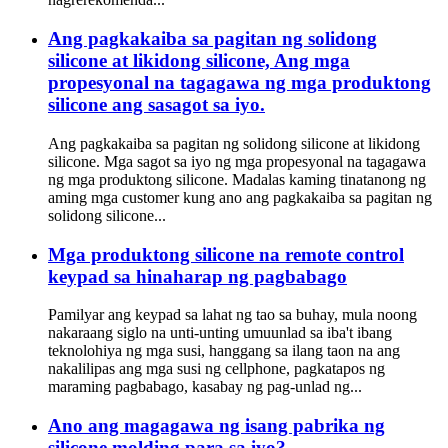
Ang pagkakaiba sa pagitan ng solidong
silicone at likidong silicone, Ang mga
propesyonal na tagagawa ng mga produktong
silicone ang sasagot sa iyo.
Ang pagkakaiba sa pagitan ng solidong silicone at likidong
silicone. Mga sagot sa iyo ng mga propesyonal na tagagawa
ng mga produktong silicone. Madalas kaming tinatanong ng
aming mga customer kung ano ang pagkakaiba sa pagitan ng
solidong silicone...
Mga produktong silicone na remote control
keypad sa hinaharap ng pagbabago
Pamilyar ang keypad sa lahat ng tao sa buhay, mula noong
nakaraang siglo na unti-unting umuunlad sa iba't ibang
teknolohiya ng mga susi, hanggang sa ilang taon na ang
nakalilipas ang mga susi ng cellphone, pagkatapos ng
maraming pagbabago, kasabay ng pag-unlad ng...
Ano ang magagawa ng isang pabrika ng
silicone molding para sa iyo?