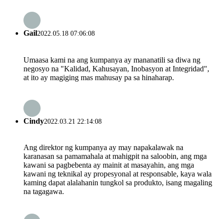
Gail
2022.05.18 07:06:08
Umaasa kami na ang kumpanya ay mananatili sa diwa ng
negosyo na "Kalidad, Kahusayan, Inobasyon at Integridad",
at ito ay magiging mas mahusay pa sa hinaharap.
Cindy
2022.03.21 22:14:08
Ang direktor ng kumpanya ay may napakalawak na
karanasan sa pamamahala at mahigpit na saloobin, ang mga
kawani sa pagbebenta ay mainit at masayahin, ang mga
kawani ng teknikal ay propesyonal at responsable, kaya wala
kaming dapat alalahanin tungkol sa produkto, isang magaling
na tagagawa.