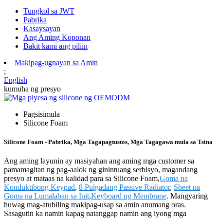
Tungkol sa JWT
Pabrika
Kasaysayan
Ang Aming Koponan
Bakit kami ang piliin
Makipag-ugnayan sa Amin
;
English
kumuha ng presyo
Pagsisimula
Silicone Foam
Silicone Foam - Pabrika, Mga Tagapagtustos, Mga Tagagawa mula sa Tsina
Ang aming layunin ay masiyahan ang aming mga customer sa
pamamagitan ng pag-aalok ng ginintuang serbisyo, magandang
presyo at mataas na kalidad para sa Silicone Foam,
Goma na
Konduktibong Keypad
,
8 Pulgadang Passive Radiator
,
Sheet na
Goma na Lumalaban sa Init
,
Keyboard ng Membrane
. Mangyaring
huwag mag-atubiling makipag-usap sa amin anumang oras.
Sasagutin ka namin kapag natanggap namin ang iyong mga